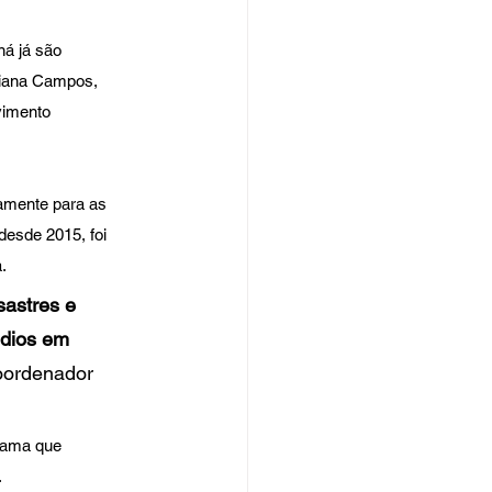
á já são 
biana Campos, 
vimento 
amente para as 
desde 2015, foi 
. 
astres e 
dios em 
oordenador 
rama que 
 