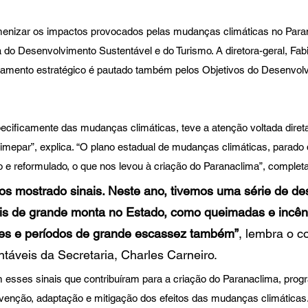
amenizar os impactos provocados pelas mudanças climáticas no Paran
ia do Desenvolvimento Sustentável e do Turismo. A diretora-geral, Fa
jamento estratégico é pautado também pelos Objetivos do Desenvol
ecificamente das mudanças climáticas, teve a atenção voltada diret
Simepar”, explica. “O plano estadual de mudanças climáticas, parado 
e reformulado, o que nos levou à criação do Paranaclima”, completa
os mostrado sinais. Neste ano, tivemos uma série de des
is de grande monta no Estado, como queimadas e incên
tes e períodos de grande escassez também”
, lembra o c
táveis da Secretaria, Charles Carneiro. 
 esses sinais que contribuíram para a criação do Paranaclima, prog
enção, adaptação e mitigação dos efeitos das mudanças climáticas.