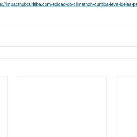
ps://impacthubcuritiba.com/edicao-do-climathon-curitiba-leva-ideias-p