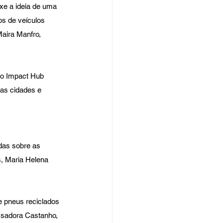
uxe a ideia de uma 
os de veículos 
aira Manfro, 
do Impact Hub 
sas cidades e 
das sobre as 
, Maria Helena 
 e pneus reciclados 
 Isadora Castanho, 