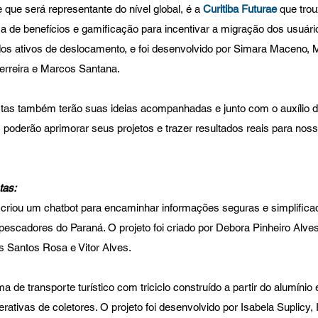
que será representante do nível global, é a 
Curitiba Futurae
 que tro
a de benefícios e gamificação para incentivar a migração dos usuári
s ativos de deslocamento, e foi desenvolvido por Simara Maceno, M
Ferreira e Marcos Santana.
stas também terão suas ideias acompanhadas e junto com o auxílio 
, poderão aprimorar seus projetos e trazer resultados reais para nos
tas:
 criou um chatbot para encaminhar informações seguras e simplifica
escadores do Paraná. O projeto foi criado por Debora Pinheiro Alves
s Santos Rosa e Vitor Alves. 
ma de transporte turístico com triciclo construído a partir do alumínio
rativas de coletores. O projeto foi desenvolvido por Isabela Suplicy,