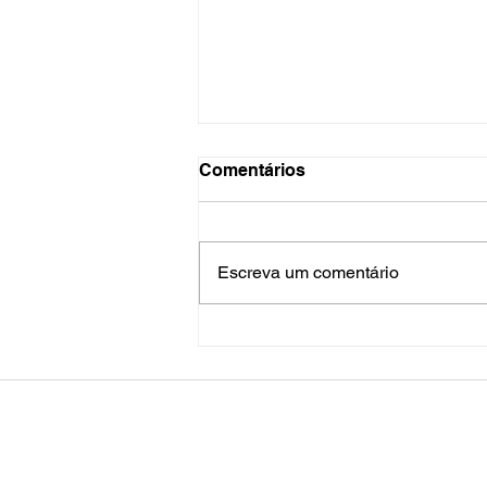
Comentários
Escreva um comentário
Visita Técnica ao Parque
Estadual do Cerrado -
Jaguariaíva
Sobre Nós