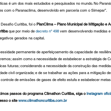
icas é um dos mais estudados e pesquisados no mundo. No Paraná, 
tes com o Paranaclima, desenvolvido em parceria com o Simepar”.
Desafio Curitiba, foi o 
PlanClima – Plano Municipal de Mitigação e A
itiba
 que por meio de 
decreto nº 498
 vem desenvolvendo medidas e 
gativos gerados na capital.
cessidade permanente de aperfeiçoamento da capacidade de resiliênc
remos; assim como a necessidade de estabelecer a estratégia de Curi
cas futuras; considerando a necessidade da construção das medida
de civil organizada; e de se trabalhar as ações para a mitigação de 
o controle de emissões de gases de efeito estufa e estabelecer metas
imos passos do programa Climathon Curitiba, siga o 
Instagram ofici
esso o site 
www.climathoncuritiba.com.br 