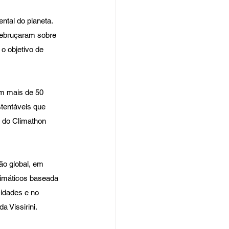
tal do planeta. 
debruçaram sobre 
o objetivo de 
m mais de 50 
tentáveis que 
 do Climathon 
ão global, em 
limáticos baseada 
idades e no 
 Vissirini.