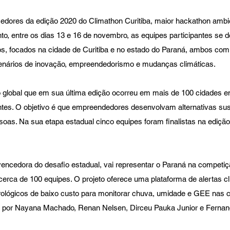
dores da edição 2020 do Climathon Curitiba, maior hackathon ambien
to, entre os dias 13 e 16 de novembro, as equipes participantes se 
os, focados na cidade de Curitiba e no estado do Paraná, ambos com 
cenários de inovação, empreendedorismo e mudanças climáticas. 
 global que em sua última edição ocorreu em mais de 100 cidades e
ntes. O objetivo é que empreendedores desenvolvam alternativas sus
oas. Na sua etapa estadual cinco equipes foram finalistas na edição
vencedora do desafio estadual, vai representar o Paraná na competiç
 cerca de 100 equipes. O projeto oferece uma plataforma de alertas c
lógicos de baixo custo para monitorar chuva, umidade e GEE nas c
 por Nayana Machado, Renan Nelsen, Dirceu Pauka Junior e Fernanda