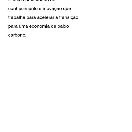
conhecimento e inovação que 
trabalha para acelerar a transição 
para uma economia de baixo 
carbono.
Seu objetivo é reunir parceiros no 
mundo dos negócios, no meio 
acadêmico e no setor público para 
criar redes de conhecimento, por 
meio das quais produtos, serviços e 
sistemas inovadores podem ser 
desenvolvidos, trazidos ao mercado 
e se tornarem escaláveis. 